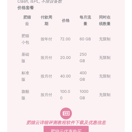
Clash
,
IEPL
,
不限设备数
价格套餐
肥猫
付款周
每月流
同时在
价格
云
期
量
线数量
肥猫
按年付
72.00
60 GB
无限制
小包
基础
250
按月付
20.00
无限制
版
GB
标准
400
按月付
40.00
无限制
版
GB
旗舰
100.0
1000
按月付
无限制
版
0
GB
肥猫云详细评测教程软件下载及优惠信息
肥猫云优惠购买