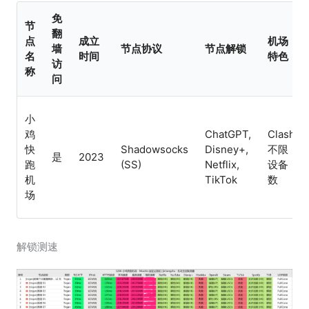
免
节
翻
点
成立
机场
墙
节点协议
节点解锁
名
时间
特色
访
称
问
小
鸡
ChatGPT,
Clash,
快
Shadowsocks
Disney+,
不限
是
2023
跑
(SS)
Netflix,
设备
机
TikTok
数
场
解锁测速