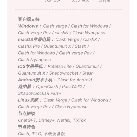
客户端支持
Windows：
Clash Verge
/
Clash for Windows
/
Clash Verge Rev
/
clashN
/
Clash Nyanpasu
macOS苹果电脑：
Clash Verge
/
ClashX
/
ClashX Pro
/
Quantumult X
/
Stash
/
Clash for Windows
/
Clash Verge Rev
/
Clash Nyanpasu
iOS苹果手机：
Potatso Lite
/
Quantumult
/
Quantumult X
/
Shadowrocket
/
Stash
Android安卓手机：
Clash for Android
路由器：
OpenClash
/
PassWall2
/
ShadowSocksR Plus+
Linux系统：
Clash Verge
/
Clash for Windows
/
Clash Verge Rev
/
Clash Nyanpasu
节点解锁
ChatGPT
,
Disney+
,
Netflix
,
TikTok
节点特色
Clash
,
IPLC
,
不限设备数