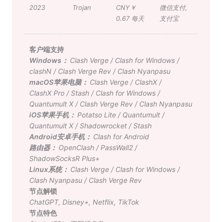
2023
Trojan
CNY￥
微信支付
,
0.67 每天
支付宝
客户端支持
Windows：
Clash Verge
/
Clash for Windows
/
clashN
/
Clash Verge Rev
/
Clash Nyanpasu
macOS苹果电脑：
Clash Verge
/
ClashX
/
ClashX Pro
/
Stash
/
Clash for Windows
/
Quantumult X
/
Clash Verge Rev
/
Clash Nyanpasu
iOS苹果手机：
Potatso Lite
/
Quantumult
/
Quantumult X
/
Shadowrocket
/
Stash
Android安卓手机：
Clash for Android
路由器：
OpenClash
/
PassWall2
/
ShadowSocksR Plus+
Linux系统：
Clash Verge
/
Clash for Windows
/
Clash Nyanpasu
/
Clash Verge Rev
节点解锁
ChatGPT
,
Disney+
,
Netflix
,
TikTok
节点特色