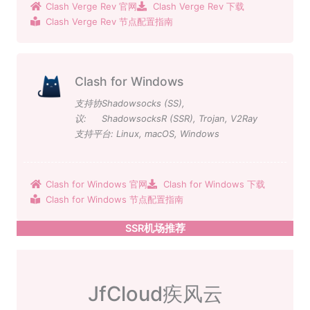
Clash Verge Rev 官网
Clash Verge Rev 下载
Clash Verge Rev 节点配置指南
Clash for Windows
支持协
Shadowsocks (SS)
,
议:
ShadowsocksR (SSR)
,
Trojan
,
V2Ray
支持平台:
Linux
,
macOS
,
Windows
Clash for Windows 官网
Clash for Windows 下载
Clash for Windows 节点配置指南
SSR机场推荐
JfCloud疾风云