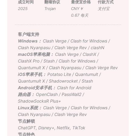
成立时间
翻墙协议
最便宜价格
付款方式
2025
Trojan
CNY￥
支付宝
0.67 每天
客户端支持
Windows：
Clash Verge
/
Clash for Windows
/
Clash Nyanpasu
/
Clash Verge Rev
/
clashN
macOS苹果电脑：
Clash Verge
/
ClashX
/
ClashX Pro
/
Stash
/
Clash for Windows
/
Quantumult X
/
Clash Nyanpasu
/
Clash Verge Rev
iOS苹果手机：
Potatso Lite
/
Quantumult
/
Quantumult X
/
Shadowrocket
/
Stash
Android安卓手机：
Clash for Android
路由器：
OpenClash
/
PassWall2
/
ShadowSocksR Plus+
Linux系统：
Clash Verge
/
Clash for Windows
/
Clash Nyanpasu
/
Clash Verge Rev
节点解锁
ChatGPT
,
Disney+
,
Netflix
,
TikTok
节点特色