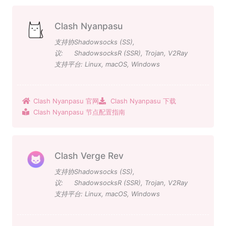
Clash Nyanpasu
支持协
Shadowsocks (SS)
,
议:
ShadowsocksR (SSR)
,
Trojan
,
V2Ray
支持平台:
Linux
,
macOS
,
Windows
Clash Nyanpasu 官网
Clash Nyanpasu 下载
Clash Nyanpasu 节点配置指南
Clash Verge Rev
支持协
Shadowsocks (SS)
,
议:
ShadowsocksR (SSR)
,
Trojan
,
V2Ray
支持平台:
Linux
,
macOS
,
Windows