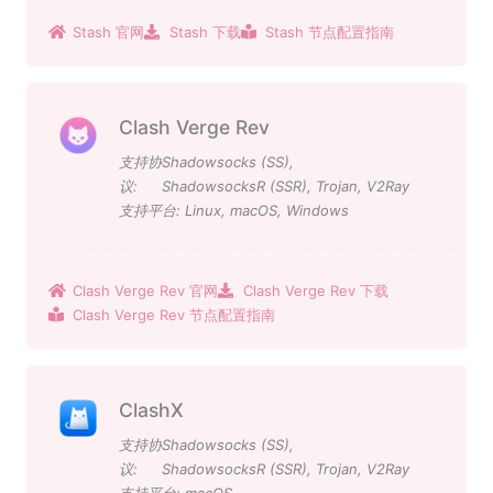
Stash 官网
Stash 下载
Stash 节点配置指南
Clash Verge Rev
支持协
Shadowsocks (SS)
,
议:
ShadowsocksR (SSR)
,
Trojan
,
V2Ray
支持平台:
Linux
,
macOS
,
Windows
Clash Verge Rev 官网
Clash Verge Rev 下载
Clash Verge Rev 节点配置指南
ClashX
支持协
Shadowsocks (SS)
,
议:
ShadowsocksR (SSR)
,
Trojan
,
V2Ray
支持平台:
macOS