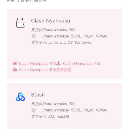
Clash Nyanpasu
支持协
Shadowsocks (SS)
,
议:
ShadowsocksR (SSR)
,
Trojan
,
V2Ray
支持平台:
Linux
,
macOS
,
Windows
Clash Nyanpasu 官网
Clash Nyanpasu 下载
Clash Nyanpasu 节点配置指南
Stash
支持协
Shadowsocks (SS)
,
议:
ShadowsocksR (SSR)
,
Trojan
,
V2Ray
支持平台:
iOS
,
macOS