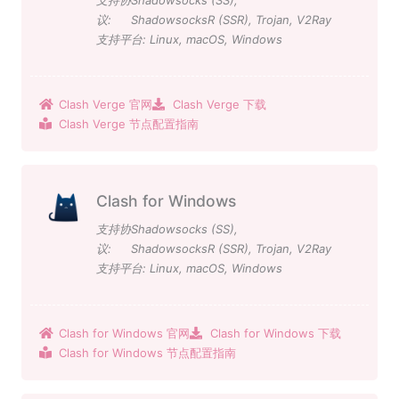
议:
ShadowsocksR (SSR)
,
Trojan
,
V2Ray
支持平台:
Linux
,
macOS
,
Windows
Clash Verge 官网
Clash Verge 下载
Clash Verge 节点配置指南
Clash for Windows
支持协
Shadowsocks (SS)
,
议:
ShadowsocksR (SSR)
,
Trojan
,
V2Ray
支持平台:
Linux
,
macOS
,
Windows
Clash for Windows 官网
Clash for Windows 下载
Clash for Windows 节点配置指南