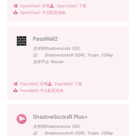
OpenClash 官网
OpenClash 下载
OpenClash 节点配置指南
PassWall2
支持协
Shadowsocks (SS)
,
议:
ShadowsocksR (SSR)
,
Trojan
,
V2Ray
支持平台:
Router
PassWall2 官网
PassWall2 下载
PassWall2 节点配置指南
ShadowSocksR Plus+
支持协
Shadowsocks (SS)
,
议:
ShadowsocksR (SSR)
,
Trojan
,
V2Ray