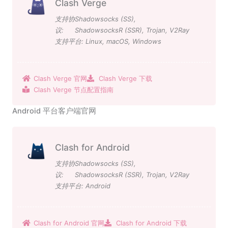
Clash Verge
支持协
Shadowsocks (SS)
,
议:
ShadowsocksR (SSR)
,
Trojan
,
V2Ray
支持平台:
Linux
,
macOS
,
Windows
Clash Verge 官网
Clash Verge 下载
Clash Verge 节点配置指南
Android 平台客户端官网
Clash for Android
支持协
Shadowsocks (SS)
,
议:
ShadowsocksR (SSR)
,
Trojan
,
V2Ray
支持平台:
Android
Clash for Android 官网
Clash for Android 下载