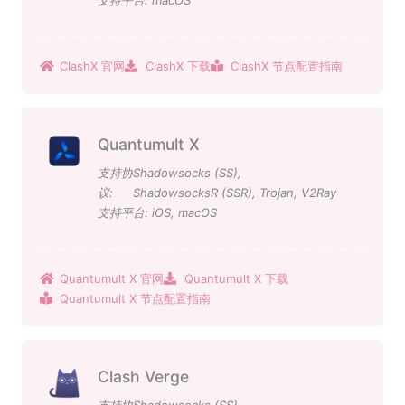
ClashX 官网
ClashX 下载
ClashX 节点配置指南
Quantumult X
支持协
Shadowsocks (SS)
,
议:
ShadowsocksR (SSR)
,
Trojan
,
V2Ray
支持平台:
iOS
,
macOS
Quantumult X 官网
Quantumult X 下载
Quantumult X 节点配置指南
Clash Verge
支持协
Shadowsocks (SS)
,