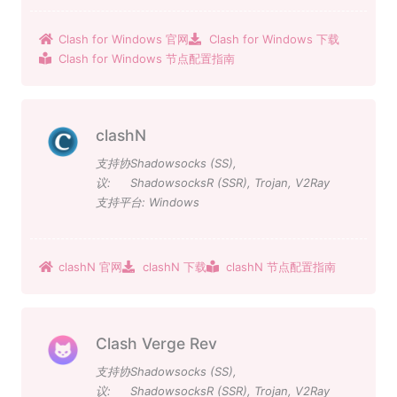
Clash for Windows 官网
Clash for Windows 下载
Clash for Windows 节点配置指南
clashN
支持协
Shadowsocks (SS)
,
议:
ShadowsocksR (SSR)
,
Trojan
,
V2Ray
支持平台:
Windows
clashN 官网
clashN 下载
clashN 节点配置指南
Clash Verge Rev
支持协
Shadowsocks (SS)
,
议:
ShadowsocksR (SSR)
,
Trojan
,
V2Ray