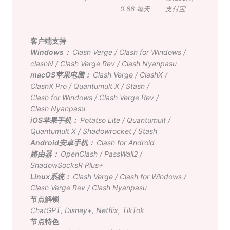
0.66 每天
支付宝
客户端支持
Windows：
Clash Verge
/
Clash for Windows
/
clashN
/
Clash Verge Rev
/
Clash Nyanpasu
macOS苹果电脑：
Clash Verge
/
ClashX
/
ClashX Pro
/
Quantumult X
/
Stash
/
Clash for Windows
/
Clash Verge Rev
/
Clash Nyanpasu
iOS苹果手机：
Potatso Lite
/
Quantumult
/
Quantumult X
/
Shadowrocket
/
Stash
Android安卓手机：
Clash for Android
路由器：
OpenClash
/
PassWall2
/
ShadowSocksR Plus+
Linux系统：
Clash Verge
/
Clash for Windows
/
Clash Verge Rev
/
Clash Nyanpasu
节点解锁
ChatGPT
,
Disney+
,
Netflix
,
TikTok
节点特色