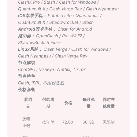
ClashX Pro
/
Stash
/
Clash for Windows
/
Quantumult X
/
Clash Verge Rev
/
Clash Nyanpasu
iOS苹果手机：
Potatso Lite
/
Quantumult
/
Quantumult X
/
Shadowrocket
/
Stash
Android安卓手机：
Clash for Android
路由器：
OpenClash
/
PassWall2
/
ShadowSocksR Plus+
Linux系统：
Clash Verge
/
Clash for Windows
/
Clash Nyanpasu
/
Clash Verge Rev
节点解锁
ChatGPT
,
Disney+
,
Netflix
,
TikTok
节点特色
Clash
,
IEPL
,
不限设备数
价格套餐
肥猫
付款周
每月流
同时在
价格
云
期
量
线数量
肥猫
按年付
72.00
60 GB
无限制
小包