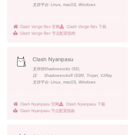
支持平台:
Linux
,
macOS
,
Windows
Clash Verge Rev 官网
Clash Verge Rev 下载
Clash Verge Rev 节点配置指南
Clash Nyanpasu
支持协
Shadowsocks (SS)
,
议:
ShadowsocksR (SSR)
,
Trojan
,
V2Ray
支持平台:
Linux
,
macOS
,
Windows
Clash Nyanpasu 官网
Clash Nyanpasu 下载
Clash Nyanpasu 节点配置指南