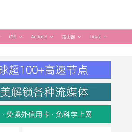
iOS
Android
路由器
Linux