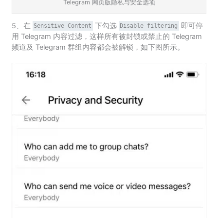
Telegram 网页版隐私与安全选项
5、在
下勾选
即可停
Sensitive Content
Disable filtering
用 Telegram 内容过滤，这样所有被封锁或禁止的 Telegram
频道及 Telegram 群组内容都会被解锁，如下图所示。