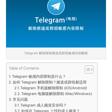
Telegram 解除限制频道或群组敏感内容解锁
Table of Contents
Telegram 敏感内容限制是什么？
如何 Telegram 解除限制？频道或群组都适用
Telegram 手机版解除限制 (iOS/Android)
Telegram 电脑版解除限制 (Mac/Windows)
常见问题
Telegram 成人频道安全吗？
如何在 Telegram 上找到成人频道？