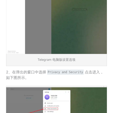
Telegram 电脑版设置选项
2、在弹出的窗口中选择
点击进入，
Privacy and Security
如下图所示。