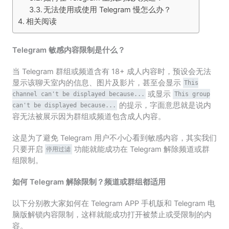
无法使用或使用 Telegram 慢怎么办？
相关阅读
Telegram 敏感内容限制是什么？
当 Telegram 群组或频道含有 18+ 成人内容时，预设会无法
显示该聊天室内的信息、图片及影片，甚至会显示
This
或显示
channel can't be displayed because...
This group
的提示，字面意思就是说内
can't be displayed because...
容无法被展示因为群组或频道包含成人内容。
这是为了避免 Telegram 用户不小心看到敏感内容，其实我们
只要开启
功能就能成功在 Telegram 解除频道或群
停用过滤
组限制。
如何 Telegram 解除限制？频道或群组都适用
以下分别教大家如何在 Telegram APP 手机版和 Telegram 电
脑版解锁内容限制，这样就能成功打开被禁止或受限制的内
容。