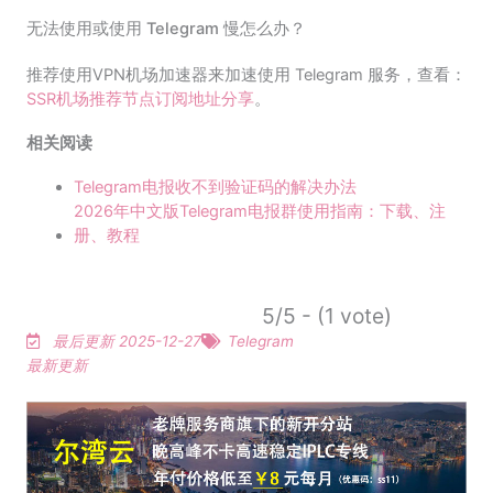
无法使用或使用 Telegram 慢怎么办？
推荐使用VPN机场加速器来加速使用 Telegram 服务，查看：
SSR机场推荐节点订阅地址分享
。
相关阅读
Telegram电报收不到验证码的解决办法
2026年中文版Telegram电报群使用指南：下载、注
册、教程
5/5 - (1 vote)
最后更新 2025-12-27
Telegram
最新更新